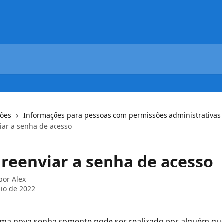
ções
Informações para pessoas com permissões administrativas
ar a senha de acesso
reenviar a senha de acesso
 por
Alex
io de 2022
uma nova senha somente pode ser realizado por alguém qu