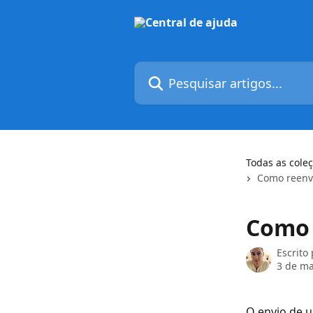
Passar para o conteúdo principal
Pesquisar artigos...
Todas as cole
Como reenvi
Como 
Escrito
3 de ma
O envio de 