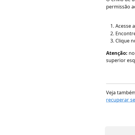
permissão ad
Acesse a
Encontre
Clique n
Atenção:
 no
superior es
Veja também
recuperar s