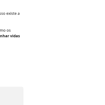
sso existe a 
omo os 
nhar vidas 