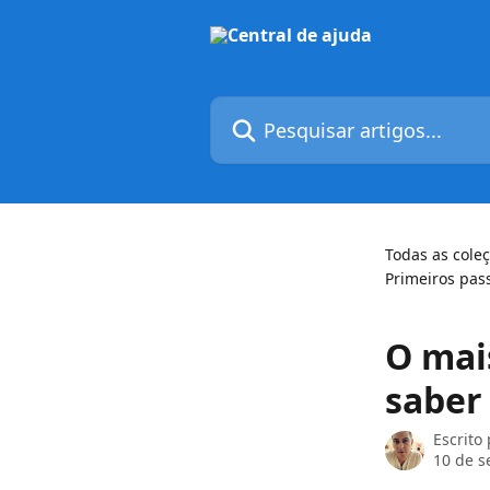
Passar para o conteúdo principal
Pesquisar artigos...
Todas as cole
Primeiros pas
O mai
saber
Escrito
10 de s