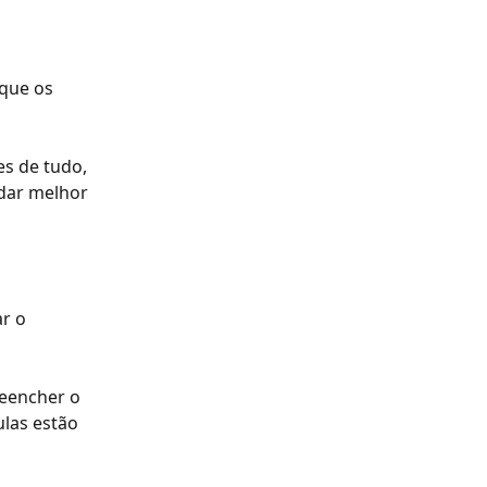
que os 
es de tudo, 
idar melhor 
r o 
eencher o 
ulas estão 