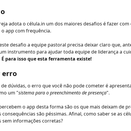
io
eja adota o célula.in um dos maiores desafios é fazer com 
 o app com frequência.
este desafio a equipe pastoral precisa deixar claro que, ant
é um instrumento para ajudar toda equipe de liderança a cu
 
É para isso que esta ferramenta existe!
 erro
de dúvidas, o erro que você não pode cometer é apresenta
omo um "
sistema para o preenchimento de presença
".
 percebem o app desta forma são os que mais deixam de pr
as consequências são péssimas. Afinal, como saber se as cél
s sem informações corretas?