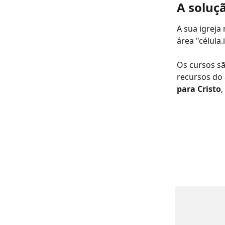
A soluç
A sua igreja 
área "célula.
Os cursos sã
recursos do 
para Cristo
,