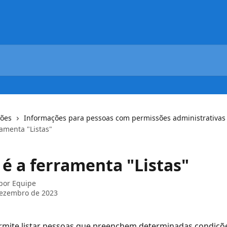
ções
Informações para pessoas com permissões administrativas
ramenta "Listas"
 é a ferramenta "Listas"
 por
Equipe
dezembro de 2023
rmite listar pessoas que preenchem determinadas condiçõe