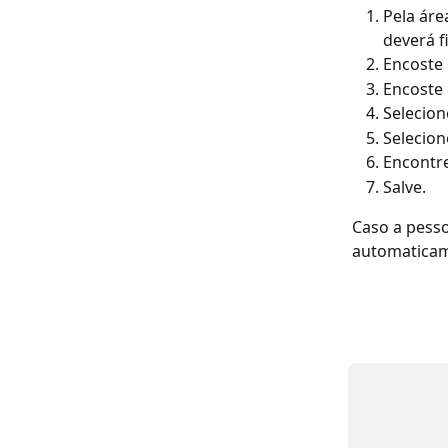
Pela áre
deverá f
Encoste
Encoste
Selecion
Selecion
Encontre
Salve.
Caso a pesso
automaticam