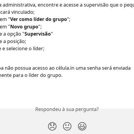
a administrativa, encontre e acesse a supervisão que o pe
icará vinculado;
 em "
Ver como líder do grupo
";
 em "
Novo grupo
";
e a opção "
Supervisão
"
e a posição;
 e selecione o líder;
a não possua acesso ao célula.in uma senha será enviada 
ente para o líder do grupo.
Respondeu à sua pergunta?
😞
😐
😃