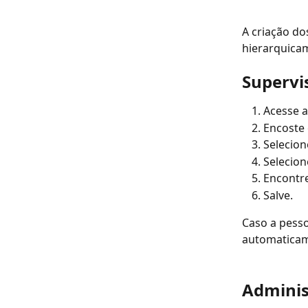
A criação do
hierarquica
Supervi
Acesse a
Encoste
Selecion
Selecion
Encontre
Salve.
Caso a pesso
automaticam
Adminis